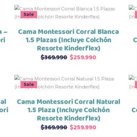
e
Sale
Seleccionar opciones
dad
ducto
ne
a –
Cama Montessori Corral Blanca
tiples
ri
1.5 Plazas (Incluye Colchón
C
antes.
Resorte Kinderflex)
o
El
El
$
369.990
$
259.990
iones
os:
precio
precio
e
original
actual
den
990
era:
es:
e
ir
Sale
Seleccionar opciones
$369.990.
$259.990.
ducto
.990
ne
al
Cama Montessori Corral Natural
tiples
ina
ori
1.5 Plaza (Incluye Colchón
C
antes.
Resorte Kinderflex)
o
ducto
El
El
$
369.990
$
259.990
iones
os:
precio
precio