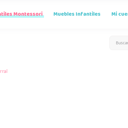
tiles Montessori
Muebles Infantiles
Mi cue
rral
o