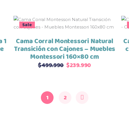
e
original
actual
den
990
era:
es:
ir
$369.990.
$259.990.
Sale
Seleccionar opciones
.990
ina
a 1
Cama Corral Montessori Natural
C
te
Transición con Cajones – Muebles
c
ducto
Montessori 160×80 cm
El
El
$
499.990
$
239.990
o
precio
precio
l
original
actual
era:
es:
990.
$499.990.
$239.990.
1
2