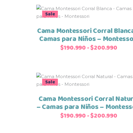
por
Est
Sale
Seleccionar opciones
populari
pro
tie
Cama Montessori Corral Blanc
múl
Camas para Niños – Montesso
vari
Rang
$
190.990
-
$
200.990
Las
de
opc
preci
se
desd
pue
$190.
Est
eleg
Sale
Seleccionar opciones
hasta
pro
en
$200
tie
la
Cama Montessori Corral Natur
múl
pág
– Camas para Niños – Montess
vari
de
Rang
$
190.990
-
$
200.990
Las
pro
de
opc
preci