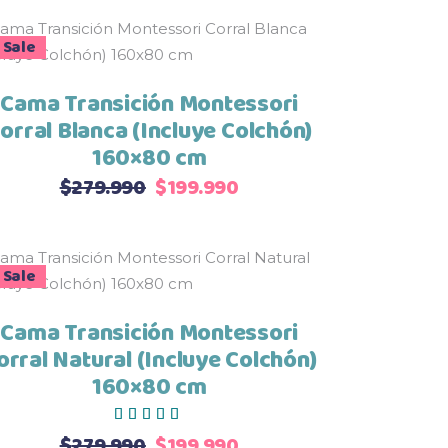
Sale
Añadir al carrito
Cama Transición Montessori
orral Blanca (Incluye Colchón)
160×80 cm
El
El
$
279.990
$
199.990
precio
precio
original
actual
era:
es:
Sale
Añadir al carrito
$279.990.
$199.990.
Cama Transición Montessori
orral Natural (Incluye Colchón)
160×80 cm
Valorado
con
El
El
$
279.990
$
199.990