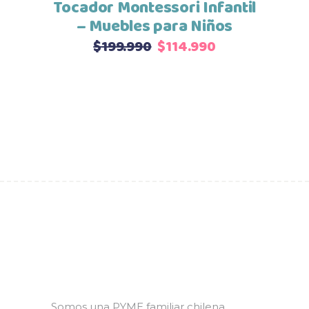
Tocador Montessori Infantil
– Muebles para Niños
El
El
$
199.990
$
114.990
precio
precio
original
actual
era:
es:
$199.990.
$114.990.
Somos una PYME familiar chilena,