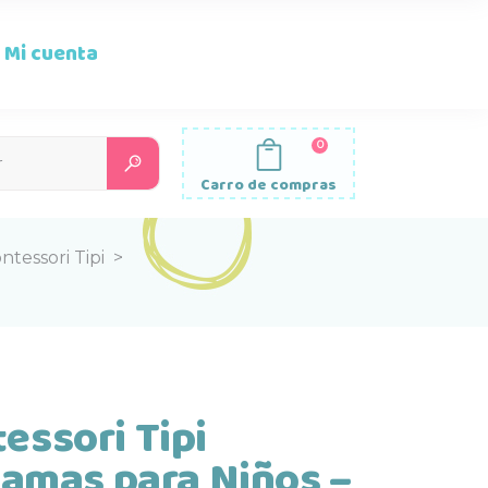
Mi cuenta
0
Search
for:
Carro de compras
tessori Tipi
>
ssori Tipi
Camas para Niños –