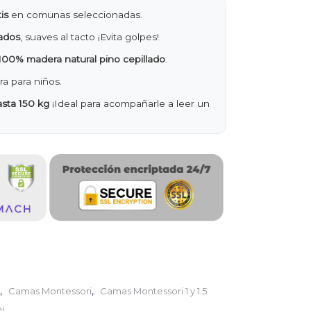
is
en comunas seleccionadas.
ados
, suaves al tacto ¡Evita golpes!
100% madera natural pino cepillado
.
ra para niños.
sta 150 kg
¡Ideal para acompañarle a leer un
,
,
Camas Montessori
Camas Montessori 1 y 1.5
i