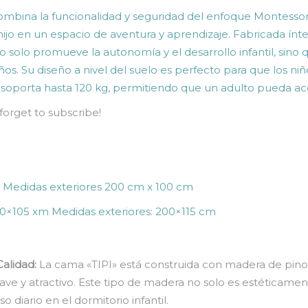
mbina la funcionalidad y seguridad del enfoque Montessor
 hijo en un espacio de aventura y aprendizaje. Fabricada í
no solo promueve la autonomía y el desarrollo infantil, si
s. Su diseño a nivel del suelo es perfecto para que los niñ
e soporta hasta 120 kg, permitiendo que un adulto pueda a
 forget to subscribe!
 Medidas exteriores 200 cm x 100 cm
190×105 xm Medidas exteriores: 200×115 cm
alidad:
La cama «TIPI» está construida con madera de pino c
e y atractivo. Este tipo de madera no solo es estéticamen
o diario en el dormitorio infantil.