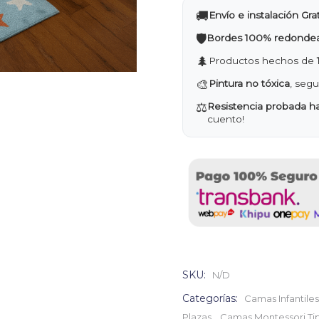
🚚
Envío e instalación Grat
🛡️
Bordes 100% redonde
🌲
Productos hechos de
🎨
Pintura no tóxica
, segu
⚖️
Resistencia probada ha
cuento!
SKU:
N/D
Categorías:
Camas Infantiles
,
Plazas
Camas Montessori Tip