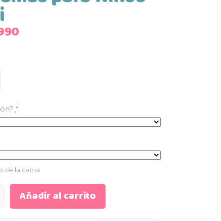
i
Rango
990
de
precios:
desde
$195.990
hasta
$205.990
hón?
*
s de la cama
Añadir al carrito