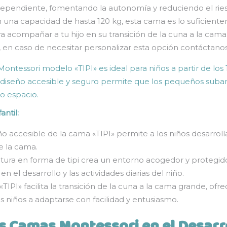
ependiente, fomentando la autonomía y reduciendo el ries
una capacidad de hasta 120 kg, esta cama es lo suficient
a acompañar a tu hijo en su transición de la cuna a la cama
en caso de necesitar personalizar esta opción contáctano
ntessori modelo «TIPI» es ideal para niños a partir de lo
iseño accesible y seguro permite que los pequeños suban
o espacio.
antil:
ño accesible de la cama «TIPI» permite a los niños desarrol
e la cama.
tura en forma de tipi crea un entorno acogedor y protegido
 el desarrollo y las actividades diarias del niño.
TIPI» facilita la transición de la cuna a la cama grande, ofr
 niños a adaptarse con facilidad y entusiasmo.
s Camas Montessori en el Desarro