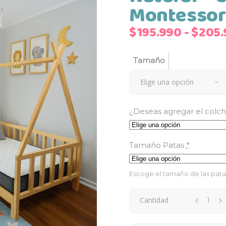
Montessor
$
195.990
-
$
205.
Tamaño
Elige una opción
¿Deseas agregar el colc
Tamaño Patas
*
Escoge el tamaño de las pata
Cantidad