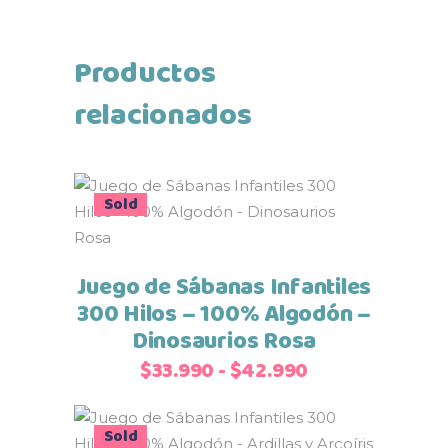
Productos
relacionados
Este
Sale
Sold
Seleccionar opciones
producto
tiene
múltiples
Juego de Sábanas Infantiles
variantes.
300 Hilos – 100% Algodón –
Las
Dinosaurios Rosa
opciones
Rango
$
33.990
-
$
42.990
se
de
pueden
precios:
Este
elegir
Sale
Sold
Seleccionar opciones