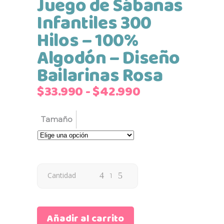
Juego de Sábanas
Infantiles 300
Hilos – 100%
Algodón – Diseño
Bailarinas Rosa
Rango
$
33.990
-
$
42.990
de
precios:
Tamaño
desde
$33.990
hasta
$42.990
Cantidad
Añadir al carrito