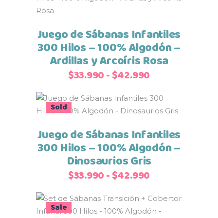
desde
producto
en
$33.990
tiene
la
hasta
múltiples
Juego de Sábanas Infantiles
página
$42.990
variantes.
de
300 Hilos – 100% Algodón –
Las
producto
Ardillas y Arcoíris Rosa
opciones
Rango
$
33.990
-
$
42.990
se
de
pueden
precios:
Este
elegir
Sale
Sold
Seleccionar opciones
desde
producto
en
$33.990
tiene
Juego de Sábanas Infantiles
la
hasta
múltiples
página
300 Hilos – 100% Algodón –
$42.990
variantes.
de
Dinosaurios Gris
Las
producto
Rango
$
33.990
-
$
42.990
opciones
de
se
precios:
pueden
Sale
Añadir al carrito
desde
elegir