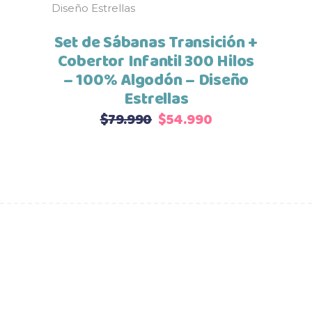
$33.990
en
hasta
la
Set de Sábanas Transición +
$42.990
página
Cobertor Infantil 300 Hilos
de
– 100% Algodón – Diseño
producto
Estrellas
El
El
$
79.990
$
54.990
precio
precio
original
actual
era:
es:
$79.990.
$54.990.