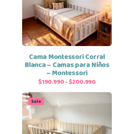
Seleccionar opciones
producto
tiene
múltiples
variantes.
Las
opciones
se
Cama Montessori Corral
pueden
Blanca – Camas para Niños
elegir
– Montessori
en
Rango
$
190.990
-
$
200.990
la
de
página
precios:
de
Sale
desde
producto
$190.990
hasta
$200.990
Este