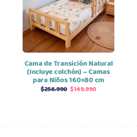
Añadir al carrito
Cama de Transición Natural
(Incluye colchón) – Camas
para Niños 160×80 cm
El
El
$
256.990
$
149.990
precio
precio
original
actual
era:
es:
$256.990.
$149.990.