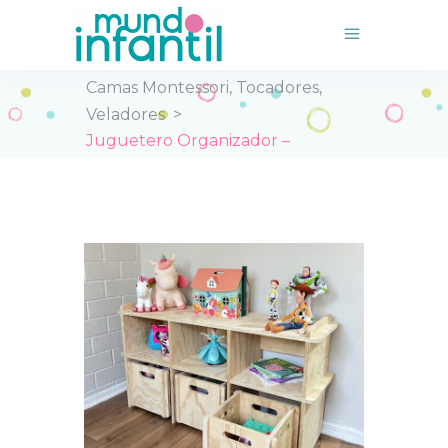
Inicio
>
Tienda
>
,
,
Camas Montessori
Tocadores
Veladores
>
Juguetero Organizador –
Muebles para Niños