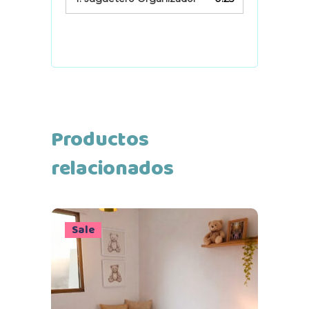
Productos
relacionados
Sale
Este