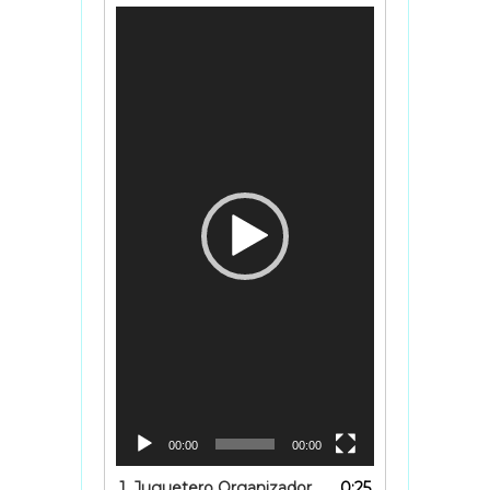
Reproductor
de
vídeo
00:00
00:00
1.
Juguetero Organizador
0:25