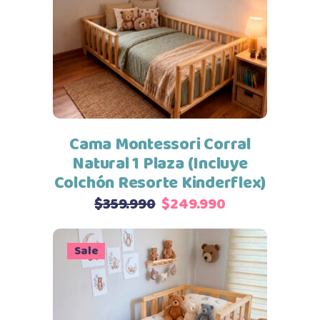
Seleccionar opciones
Cama Montessori Corral
Natural 1 Plaza (Incluye
Colchón Resorte Kinderflex)
El
El
$
359.990
$
249.990
precio
precio
original
actual
Sale
era:
es:
$359.990.
$249.990.