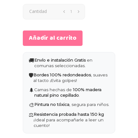
Cantidad
Añadir al carrito
🚚
Envío e instalación Gratis
en
comunas seleccionadas.
🛡️
Bordes 100% redondeados
, suaves
al tacto ¡Evita golpes!
🌲
Camas hechas de
100% madera
natural pino cepillado
.
🎨
Pintura no tóxica
, segura para niños.
⚖️
Resistencia probada hasta 150 kg
¡Ideal para acompañarle a leer un
cuento!