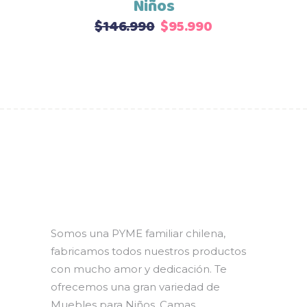
Niños
El
El
$
146.990
$
95.990
precio
precio
original
actual
era:
es:
$146.990.
$95.990.
Somos una PYME familiar chilena,
fabricamos todos nuestros productos
con mucho amor y dedicación. Te
ofrecemos una gran variedad de
Muebles para Niños, Camas