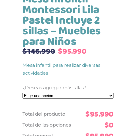
Montessori Lila
Pastel Incluye 2
sillas – Muebles
para Niños
El
El
$
146.990
$
95.990
precio
precio
original
actual
Mesa infantil para realizar diversas
era:
es:
actividades
$146.990.
$95.990.
¿Deseas agregar más sillas?
$95.990
Total del producto
$0
Total de las opciones
Total general