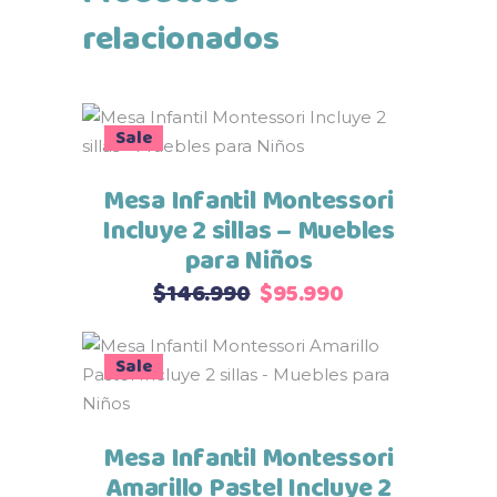
relacionados
Sale
Seleccionar opciones
Mesa Infantil Montessori
Incluye 2 sillas – Muebles
para Niños
El
El
$
146.990
$
95.990
precio
precio
original
actual
Sale
Seleccionar opciones
era:
es:
$146.990.
$95.990.
Mesa Infantil Montessori
Amarillo Pastel Incluye 2