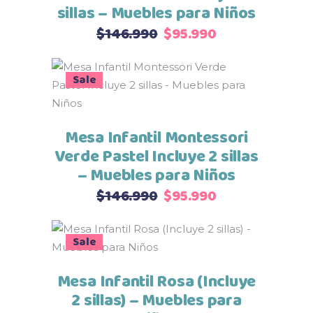
sillas – Muebles para Niños
El
El
$
146.990
$
95.990
precio
precio
original
actual
Sale
Seleccionar opciones
era:
es:
$146.990.
$95.990.
Mesa Infantil Montessori
Verde Pastel Incluye 2 sillas
– Muebles para Niños
El
El
$
146.990
$
95.990
precio
precio
original
actual
Sale
Seleccionar opciones
era:
es:
$146.990.
$95.990.
Mesa Infantil Rosa (Incluye
2 sillas) – Muebles para