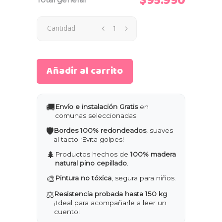
$95.990
Cantidad
Añadir al carrito
🚚
Envío e instalación Gratis
en
comunas seleccionadas.
🛡️
Bordes 100% redondeados
, suaves
al tacto ¡Evita golpes!
🌲
Productos hechos de
100% madera
natural pino cepillado
.
🎨
Pintura no tóxica
, segura para niños.
⚖️
Resistencia probada hasta 150 kg
¡Ideal para acompañarle a leer un
cuento!