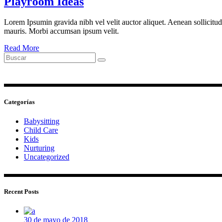
Playroom Ideas
Lorem Ipsumin gravida nibh vel velit auctor aliquet. Aenean sollicitudi
mauris. Morbi accumsan ipsum velit.
Read More
Search
for:
Categorías
Babysitting
Child Care
Kids
Nurturing
Uncategorized
Recent Posts
30 de mayo de 2018