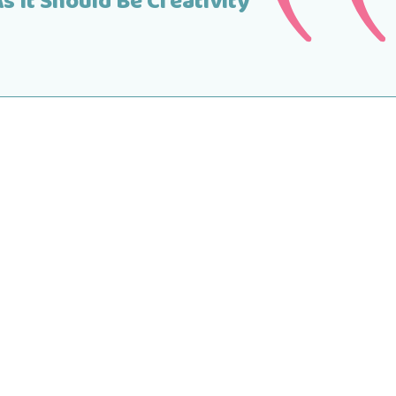
s It Should Be Creativity”