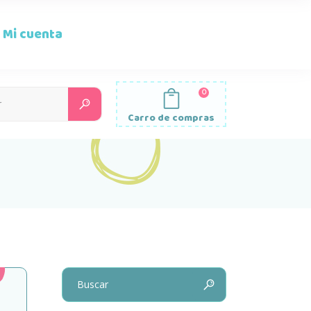
Mi cuenta
0
Search
for:
Carro de compras
Search
for: